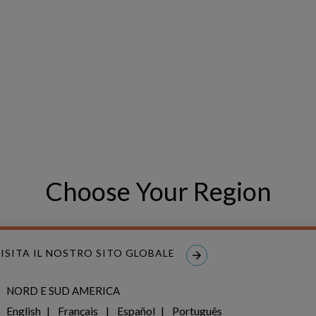
a loro su una scala
i compromesso con la
Choose Your Region
Prendere decis
ISITA IL NOSTRO SITO GLOBALE
Copperleaf Value
vi cons
NORD E SUD AMERICA
tra i vari elementi del vos
English
Français
Español
Português