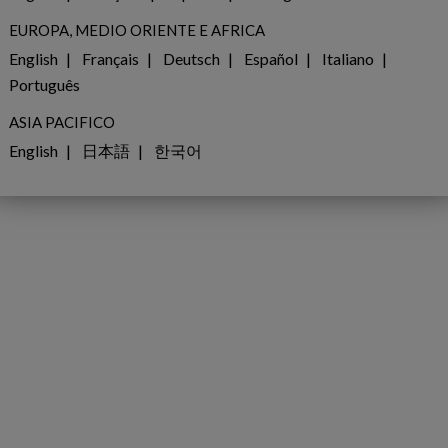
strategici, definizioni del 
EUROPA, MEDIO ORIENTE E AFRICA
valore, così avrete una vis
rispetto ad altri. Questo 
English
Français
Deutsch
Español
Italiano
decisioni prese di giorno i
Português
creando una cultura basata
ASIA PACIFICO
fiducia.
English
日本語
한국어
ework