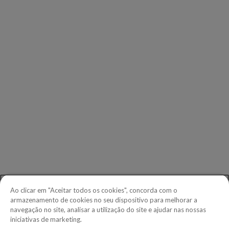
EMPRESA
Nossos clientes
Nossos parceiros
Leadership
Investidores
Sala de imprensa
CONTATO
Iniciar
Telefone:
+1.604.639.9700
Ao clicar em "Aceitar todos os cookies", concorda com o
Ligação gratuita na América do Norte:
1.888.465.5323
armazenamento de cookies no seu dispositivo para melhorar a
navegação no site, analisar a utilização do site e ajudar nas nossas
Dúvidas de investidores:
investors@copperleaf.com
iniciativas de marketing.