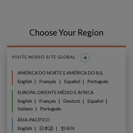
Reunir várias pessoas em toda a
organização para chegar a um consenso
Choose Your Region
sobre um framework único com o qual
podemos orientar e tomar essas decisões
[de investimento em ativos] tem sido um
VISITE NOSSO SITE GLOBAL
enorme benefício.
AMÉRICA DO NORTE E AMÉRICA DO SUL
English
Français
Español
Português
Endeavour Energy
EUROPA, ORIENTE MÉDIO E ÁFRICA
English
Français
Deutsch
Español
BAIXAR ESTUDO DE CASO (EM
INGLÊS)
Italiano
Português
ÁSIA-PACÍFICO
English
日本語
한국어