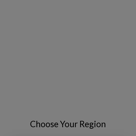
resolução dos pontos problemáticos de
nossos clientes, entregando valor
excepcional e fornecendo experiências
extraordinárias.
Rashad Samadzada
Consultor de soluções
Copperleaf
SAIBA MAIS (EM INGLÊS)
Choose Your Region