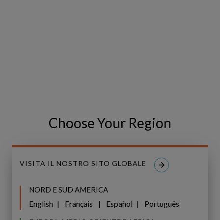
E-MAIL
*
NUMERO DI TELEFONO
Choose Your Region
PAESE
*
VISITA IL NOSTRO SITO GLOBALE
NORD E SUD AMERICA
Ho letto e accetto la
Privacy Policy
.
*
English
Français
Español
Português