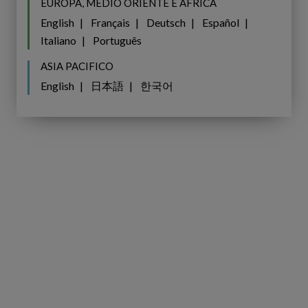
EUROPA, MEDIO ORIENTE E AFRICA
Acconsento a ricevere newsletter e
English
Français
Deutsch
Español
aggiornamenti via email personalizzati
Italiano
Português
da Copperleaf. Posso revocare il
consenso in qualsiasi momento.
ASIA PACIFICO
English
日本語
한국어
INVIA
Share
Share
SHARE
on
on
Facebook
LinkedIn