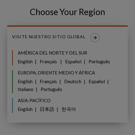
Acerca
Choose Your Region
VIDEO
de
Copperleaf
Acerca de Copperleaf
VISITE NUESTRO SITIO GLOBAL
AMÉRICA DEL NORTE Y DEL SUR
English
Français
Español
Português
EUROPA, ORIENTE MEDIO Y ÁFRICA
English
Français
Deutsch
Español
Italiano
Português
ASIA-PACÍFICO
English
日本語
한국어
Entregando
INFORMES TÉCNICOS
Valor