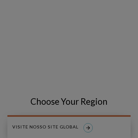
LIVE
Forum
New
AIP Forum New Zealand 2026
Zealand
2026
7 de Agosto, 2026 | Auckland & Wellington, New
Zealand
Choose Your Region
VISITE NOSSO SITE GLOBAL