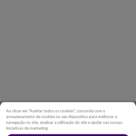
EMPRESA
Nossos clientes
Nossos parceiros
Leadership
Investidores
Sala de imprensa
CONTATO
Iniciar
Telefone:
+1.604.639.9700
Ao clicar em "Aceitar todos os cookies", concorda com o
Ligação gratuita na América do Norte:
1.888.465.5323
armazenamento de cookies no seu dispositivo para melhorar a
navegação no site, analisar a utilização do site e ajudar nas nossas
Dúvidas de investidores:
investors@copperleaf.com
iniciativas de marketing.