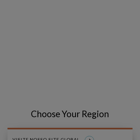
Related Events
AIP
LIVE
Forum
New
AIP Forum New Zealand 2026
Zealand
2026
7 de Agosto, 2026 | Auckland & Wellington, New
Zealand
Choose Your Region
VISITE NOSSO SITE GLOBAL