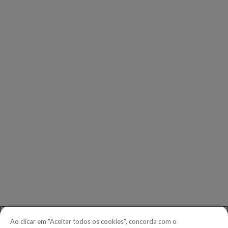
Eventos
EMPRESA
Nossos clientes
Nossos parceiros
Leadership
Investidores
Sala de imprensa
CONTATO
Iniciar
Telefone:
+1.604.639.9700
Ao clicar em "Aceitar todos os cookies", concorda com o
Ligação gratuita na América do Norte:
1.888.465.5323