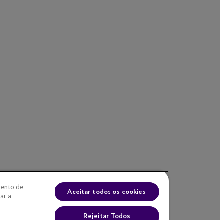
ES
SETORES
CENTRO DE
CONHECIMENTO
af Asset
Energia elétrica
Blog
f Portfolio
Gás natural
Eventos
af Value
Água e saneamento
Óleo e gás
Estradas e rodovias
Telecomunicações
Químicos
mento de
Aceitar todos os cookies
ar a
Ferrovias
Governo
Rejeitar Todos