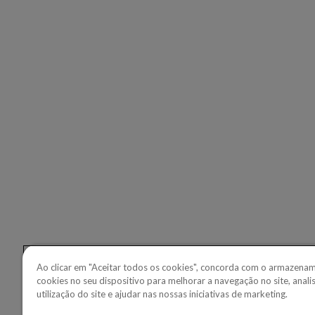
SOLUÇÕ
Copperle
Copperlea
Copperle
Linkedin
Youtube
Ao clicar em "Aceitar todos os cookies", concorda com o armazena
cookies no seu dispositivo para melhorar a navegação no site, analis
utilização do site e ajudar nas nossas iniciativas de marketing.