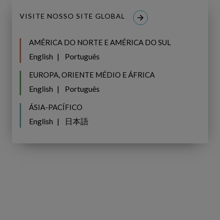
processo de planejamento contínuo é parte integrante de
uma excelente estratégia de investimento em ativos.
VISITE NOSSO SITE GLOBAL
O AIPM ajuda você a tomar decisões de investimento de
AMÉRICA DO NORTE E AMÉRICA DO SUL
maior valor e justificar essas decisões às partes
English
Português
interessadas. Para saber mais sobre como o AIPM
EUROPA, ORIENTE MÉDIO E ÁFRICA
suporta o padrão ISO 55000, baixe este
artigo
.
English
Português
Share
Share
SHARE
ÁSIA-PACÍFICO
on
on
Facebook
LinkedIn
English
日本語
Copperleaf