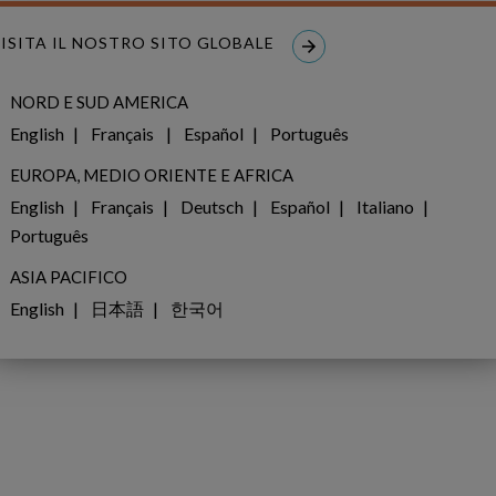
ISITA IL NOSTRO SITO GLOBALE
NORD E SUD AMERICA
English
Français
Español
Português
EUROPA, MEDIO ORIENTE E AFRICA
English
Français
Deutsch
Español
Italiano
Português
ASIA PACIFICO
English
日本語
한국어
dIn