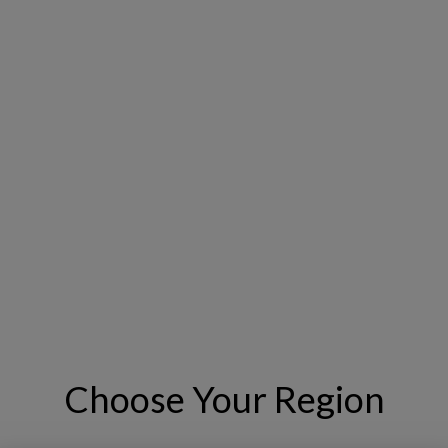
intelligenza artificiale, per prevedere le strategie ottimali per le 
Choose Your Region