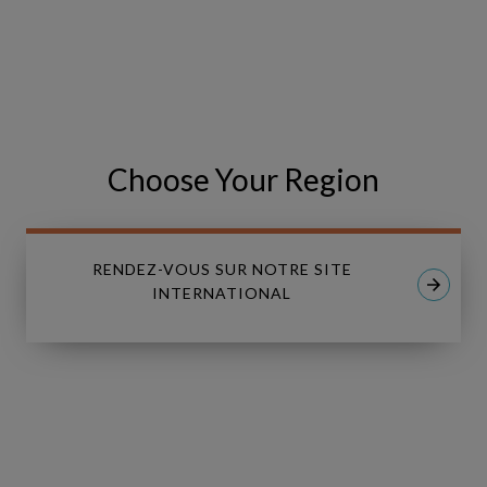
VISIT THE EVENT WEBSITE
Share
Partager
SHARE
Choose Your Region
on
sur
Facebook
LinkedIn
RENDEZ-VOUS SUR NOTRE SITE
INTERNATIONAL
Linkedin
Youtube