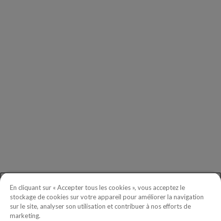
ENTREPRISE
Nos Clients
Nos Partenaires
Comité Exécutif
Investors
DEMANDES D’INFORMATIONS GÉNÉRALES
Démarrer
Téléphone :
+(003) 619.437.949
Numéro gratuit en Amérique du Nord :
+1.888.465.5323
En cliquant sur « Accepter tous les cookies », vous acceptez le
Questions investisseurs :
investors@copperleaf.com
stockage de cookies sur votre appareil pour améliorer la navigation
sur le site, analyser son utilisation et contribuer à nos efforts de
marketing.