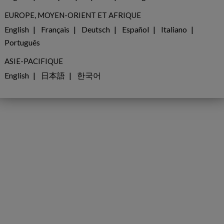
EUROPE, MOYEN-ORIENT ET AFRIQUE
issante des investisseurs, clients, communautés et autres parties pr
English
Français
Deutsch
Español
Italiano
s et gazières du monde entier sont confrontées à des défis de taill
Português
al. Les entreprises sont tenues de respecter leurs objectifs financier
ASIE-PACIFIQUE
estissant dans de nouvelles initiatives de transformation numérique,
English
日本語
한국어
sance, d’accroissement de l’efficacité opérationnelle et de respe
ciaux et de gouvernance (ESG). Pour prospérer dans cet environn
rouver, et financer, la combinaison optimale d’investissements pour
s résultats significatifs.
 prendre les meilleures décisions, celles qui vous assureront
 permettront d’atteindre vos objectifs stratégiques ?
entreprises à gérer des milliards de dollars d’actifs pétroliers, ga
n développant des cadres permettant d’évaluer équitablement toute
 aidons nos clients à comparer des projets disparates, qu’il s’agiss