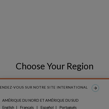
LIRE L’ARTICLE 
ification stratégique en aval
Choose Your Region
ENDEZ-VOUS SUR NOTRE SITE INTERNATIONAL
a décision pour le secteur pét
AMÉRIQUE DU NORD ET AMÉRIQUE DU SUD
gazier
English
Français
Español
Português