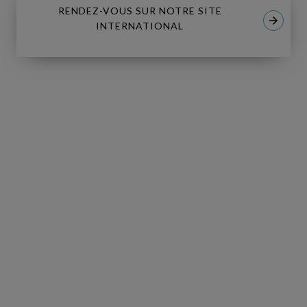
RENDEZ-VOUS SUR NOTRE SITE
INTERNATIONAL
Middle
LIVE
East
Energy
Middle East Energy 2026
2026
8 Août 2026 | Dubai World Trade Centre