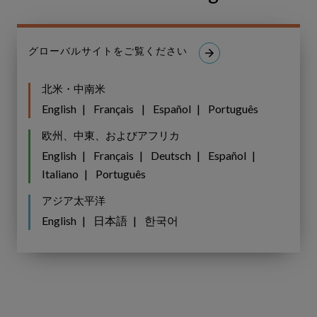
持続可能な価値
能
な
価
グローバルサイトをご覧ください
値
北米・中南米
English
Français
Español
Português
欧州、中東、およびアフリカ
English
Français
Deutsch
Español
Italiano
Português
アジア太平洋
English
日本語
한국어
COP26
閉
2021年12月4日
幕：
COP26閉幕：目標宣言からプラン策定へ
目
標