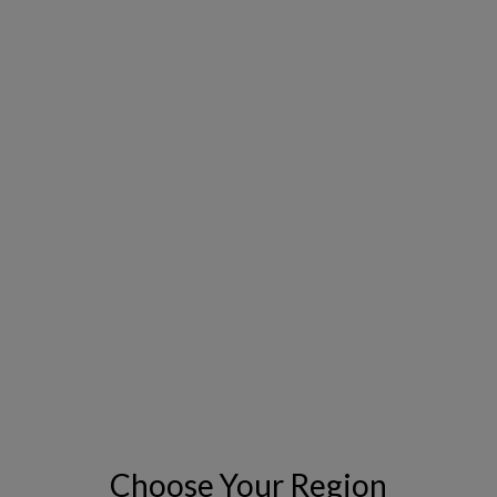
産
ア
の
2022年3月23日
管
ナ
ニ
資産管理のリーダー、Copperleaf
理
リ
ー
の
テ
ズ
リ
ィ
へ
ー
ク
の
ダ
ス
対
ー、
応
Copperleaf
持
続
2022年2月25日
可
Choose Your Region