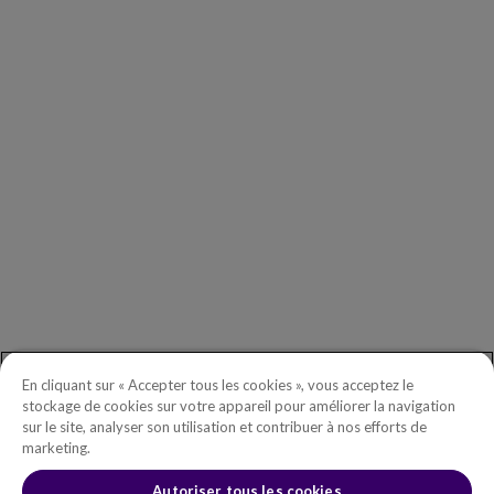
ENTREPRISE
Nos Clients
Nos Partenaires
Comité Exécutif
Investors
DEMANDES D’INFORMATIONS GÉNÉRALES
Démarrer
Téléphone :
+(003) 619.437.949
Numéro gratuit en Amérique du Nord :
+1.888.465.5323
En cliquant sur « Accepter tous les cookies », vous acceptez le
Questions investisseurs :
investors@copperleaf.com
stockage de cookies sur votre appareil pour améliorer la navigation
sur le site, analyser son utilisation et contribuer à nos efforts de
marketing.
Autoriser tous les cookies