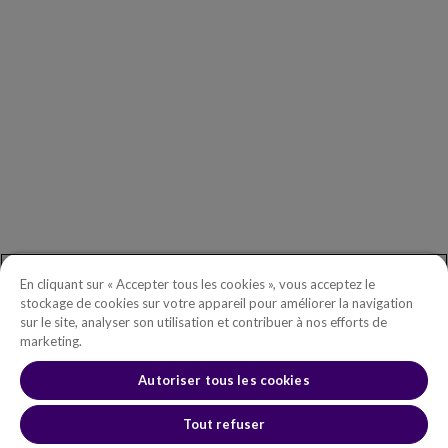
Nos Partenaires
Comité Exécutif
Investors
DEMANDES D’INFORMATIONS GÉNÉRALES
Démarrer
Téléphone :
+(003) 619.437.949
Numéro gratuit en Amérique du Nord :
+1.888.465.5323
En cliquant sur « Accepter tous les cookies », vous acceptez le
Questions investisseurs :
investors@copperleaf.com
stockage de cookies sur votre appareil pour améliorer la navigation
sur le site, analyser son utilisation et contribuer à nos efforts de
marketing.
Autoriser tous les cookies
© 2026 IFS Canada, Inc. All rights reserved. Copperleaf™ is a trademark
of IFS Canada, Inc.
Conditions d’utilisation
Tout refuser
Politique de confidentialité
Politique sur l’utilisation des cookies