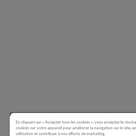
COPPER
ASSET
Copperle
Portfolio
Copperle
Linkedin
Youtube
Value
En cliquant sur « Accepter tous les cookies », vous acceptez le stock
cookies sur votre appareil pour améliorer la navigation sur le site, a
utilisation et contribuer à nos efforts de marketing.