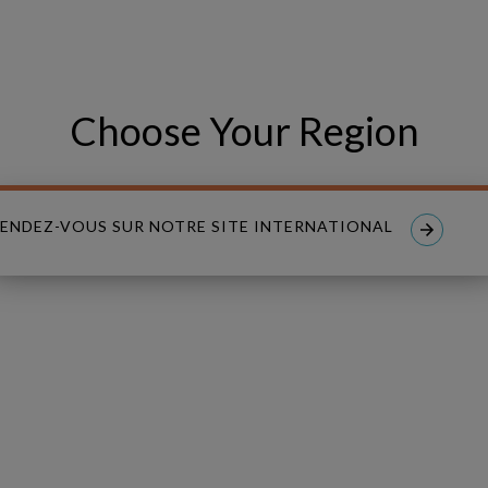
PHONE NUMBER
Choose Your Region
ENDEZ-VOUS SUR NOTRE SITE INTERNATIONAL
read and I accept the
Privacy Policy
.
nt to receive tailored email newsletters and updates from Copperle