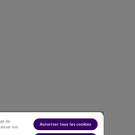
LEAF
SECTEURS
CENTRE DE
ENTRE
CONNAISSANCES
Fournisseurs
Nos Cl
af
d’électricité
Événements
Nos Pa
Fournisseurs de Gaz
Comité
af
Naturel
Invest
Eau et Eaux Usées
Industrie Pétrolière
Routes et
Autoroutes
Télécommunications
Industrie Chimique
age de
Autoriser tous les cookies
nalyser son
Rail et Transport