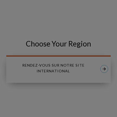
VISIT THE EVENT WEBSITE
Share
Partager
SHARE
Choose Your Region
on
sur
Facebook
LinkedIn
RENDEZ-VOUS SUR NOTRE SITE
INTERNATIONAL
Linkedin
Youtube