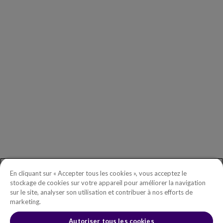
ENTREPRISE
Nos Clients
Nos Partenaires
Comité Exécutif
Investors
DEMANDES D’INFORMATIONS GÉNÉRALES
Démarrer
Téléphone :
+(003) 619.437.949
Numéro gratuit en Amérique du Nord :
+1.888.465.5323
En cliquant sur « Accepter tous les cookies », vous acceptez le
Questions investisseurs :
investors@copperleaf.com
stockage de cookies sur votre appareil pour améliorer la navigation
sur le site, analyser son utilisation et contribuer à nos efforts de
marketing.
Autoriser tous les cookies