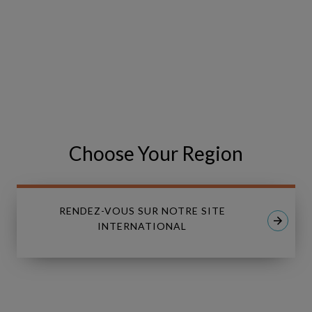
Zealand
2026
9 Août 2026 | Auckland & Wellington, New Zealand
Choose Your Region
RENDEZ-VOUS SUR NOTRE SITE
INTERNATIONAL
Middle
LIVE
East
Energy