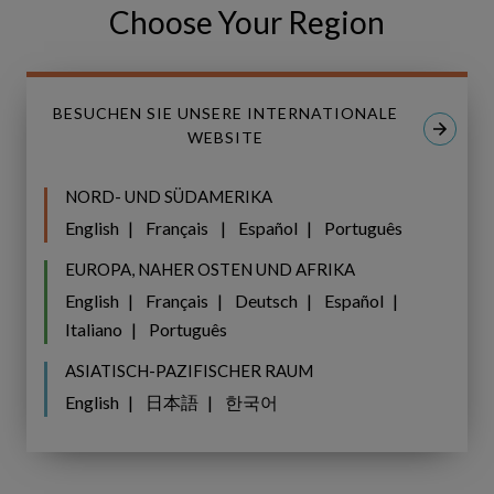
Choose Your Region
Schlüsselfigur bei der Weiterentwicklung der
Unternehmensmission gemacht, die darin besteht, die Art
und Weise zu verändern, wie Organisationen wichtige
Assets verwalten.
BESUCHEN SIE UNSERE INTERNATIONALE
WEBSITE
Rachel Grillot hat einen Doktortitel der Philosophie (PhD)
in Psychologie und Hirnforschung von der UC Santa
NORD- UND SÜDAMERIKA
Barbara.
English
Français
Español
Português
EUROPA, NAHER OSTEN UND AFRIKA
English
Français
Deutsch
Español
Share
Share
SHARE
on
on
Italiano
Português
Facebook
LinkedIn
ASIATISCH-PAZIFISCHER RAUM
English
日本語
한국어