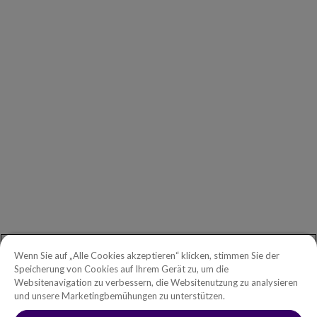
Unsere Kunden
Unsere Partner
Geschäftsführung
Investors
Copperleaf Newsroom
ALLGEMEINE ANFRAGEN
Erste Schritte
Telefon:
+49 030 2178 2162
Gebührenfreie Telefonnummer in
Wenn Sie auf „Alle Cookies akzeptieren“ klicken, stimmen Sie der
Nordamerika:
1.888.465.5323
Speicherung von Cookies auf Ihrem Gerät zu, um die
German cookies notification goes
Websitenavigation zu verbessern, die Websitenutzung zu analysieren
Anfragen von Investoren:
investors@copperleaf.com
here
und unsere Marketingbemühungen zu unterstützen.