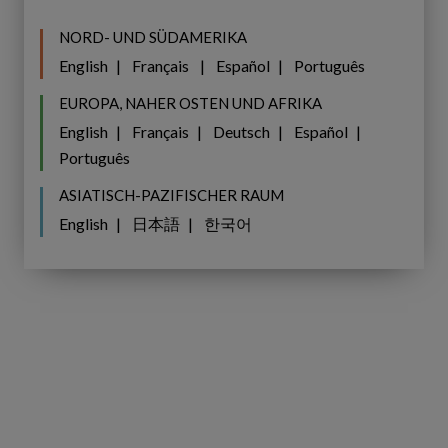
Copperleaf
NORD- UND SÜDAMERIKA
NEUES VON UNSEREN KUNDEN
C55
English
Français
Español
Português
für
RheinEnergie implementiert
Asset
Copperleaf C55 für Asset
EUROPA, NAHER OSTEN UND AFRIKA
Investitionsplanung
English
Français
Deutsch
Español
Investitionsplanung & -
&
Português
Management
-
ASIATISCH-PAZIFISCHER RAUM
Management
English
日本語
한국어