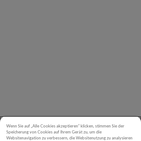
UNTERNEHMEN
Unsere Kunden
Unsere Partner
Geschäftsführung
Investors
Copperleaf Newsroom
ALLGEMEINE ANFRAGEN
Erste Schritte
Telefon:
+49 030 2178 2162
Gebührenfreie Telefonnummer in
Wenn Sie auf „Alle Cookies akzeptieren“ klicken, stimmen Sie der
Nordamerika:
1.888.465.5323
Speicherung von Cookies auf Ihrem Gerät zu, um die
German cookies notification goes
Websitenavigation zu verbessern, die Websitenutzung zu analysieren
Anfragen von Investoren:
investors@copperleaf.com