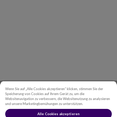
Unsere Kunden
Unsere Partner
Geschäftsführung
Investors
Copperleaf Newsroom
ALLGEMEINE ANFRAGEN
Erste Schritte
Telefon:
+49 030 2178 2162
Gebührenfreie Telefonnummer in
Wenn Sie auf „Alle Cookies akzeptieren“ klicken, stimmen Sie der
Nordamerika:
1.888.465.5323
Speicherung von Cookies auf Ihrem Gerät zu, um die
German cookies notification goes
Websitenavigation zu verbessern, die Websitenutzung zu analysieren
Anfragen von Investoren:
investors@copperleaf.com
here
und unsere Marketingbemühungen zu unterstützen.
Alle Cookies akzeptieren