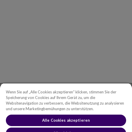
Unsere Partner
Geschäftsführung
Investors
Copperleaf Newsroom
ALLGEMEINE ANFRAGEN
Erste Schritte
Telefon:
+49 030 2178 2162
Gebührenfreie Telefonnummer in
Wenn Sie auf „Alle Cookies akzeptieren“ klicken, stimmen Sie der
Nordamerika:
1.888.465.5323
Speicherung von Cookies auf Ihrem Gerät zu, um die
German cookies notification goes
Websitenavigation zu verbessern, die Websitenutzung zu analysieren
Anfragen von Investoren:
investors@copperleaf.com
here
und unsere Marketingbemühungen zu unterstützen.
Alle Cookies akzeptieren
GERMAN ACCEPT