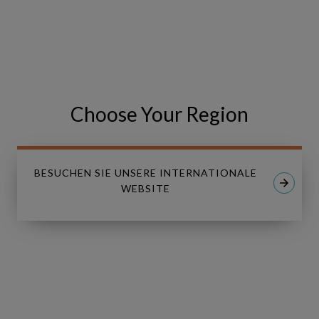
VISIT THE EVENT WEBSITE
Share
Share
SHARE
on
on
Facebook
LinkedIn
Choose Your Region
BESUCHEN SIE UNSERE INTERNATIONALE
WEBSITE
Linkedin
Youtube
LÖSUNGEN
Copperleaf Asset