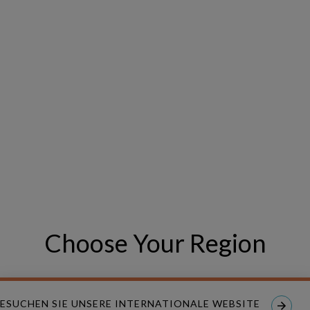
 together the brightest minds in the energy sector to discuss the l
portunities. This year, Copperleaf will join the IFS booth to showca
igned to help organisations optimise their asset management stra
us a message?
ME
LAST NAME
*
 NAME
INDUSTRY
*
Choose Your Region
PHONE NUMBER
ESUCHEN SIE UNSERE INTERNATIONALE WEBSITE