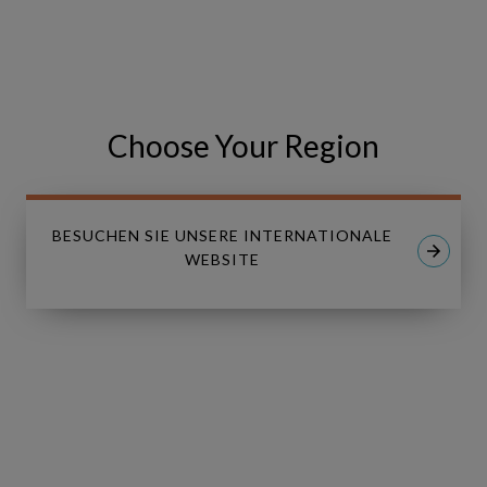
Share
Share
SHARE
on
on
Facebook
LinkedIn
Choose Your Region
BESUCHEN SIE UNSERE INTERNATIONALE
WEBSITE
Linkedin
Youtube
LÖSUNGEN
Copperleaf Asset
Copperleaf Portfolio
Copperleaf Value