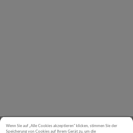
UNTERNEHMEN
Unsere Kunden
Unsere Partner
Geschäftsführung
Investors
Copperleaf Newsroom
ALLGEMEINE ANFRAGEN
Erste Schritte
Telefon:
+49 030 2178 2162
Gebührenfreie Telefonnummer in
Wenn Sie auf „Alle Cookies akzeptieren“ klicken, stimmen Sie der
Nordamerika:
1.888.465.5323
Speicherung von Cookies auf Ihrem Gerät zu, um die