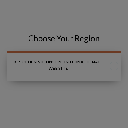
Share
Share
SHARE
on
on
Facebook
LinkedIn
Choose Your Region
BESUCHEN SIE UNSERE INTERNATIONALE
WEBSITE
Linkedin
Youtube
LÖSUNGEN
Copperleaf Asset
Copperleaf Portfolio
Copperleaf Value