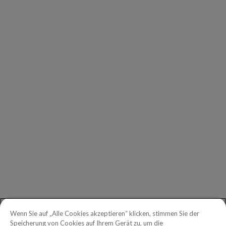
UNTERNEHMEN
Unsere Kunden
Unsere Partner
Geschäftsführung
Investors
Copperleaf Newsroom
ALLGEMEINE ANFRAGEN
Erste Schritte
Telefon:
+49 030 2178 2162
Gebührenfreie Telefonnummer in
Wenn Sie auf „Alle Cookies akzeptieren“ klicken, stimmen Sie der
Nordamerika:
1.888.465.5323
Speicherung von Cookies auf Ihrem Gerät zu, um die