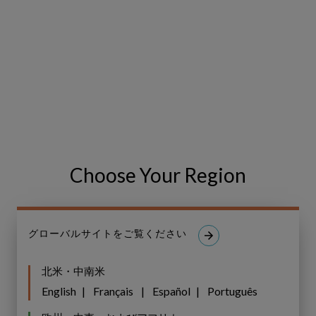
戦略の推進
戦略目標の達成には、進捗を測定し、アプ
ローチを比較する方法が必要となります。
Copperleaf Portfolio
は、Copperleaf Value
Frameworkを活用して、あらゆる投資の価
値を一貫して評価し、組織の戦略的優先事
Choose Your Region
項に合わせた意思決定を可能にします。
Portfolio
は、それぞれの投資が組織の戦略
グローバルサイトをご覧ください
目標の達成にどのように貢献するかを定量
化します。投資はすべて、合計価値（戦略
北米・中南米
目標への貢献を含む）に基づいて比較でき
English
Français
Español
Português
るため、難しいトレードオフの判断を自信
を持って行うことができます。